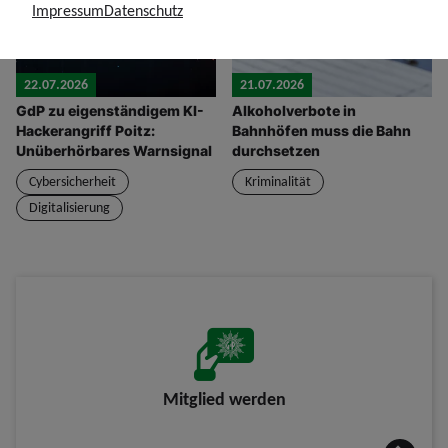
Impressum
Datenschutz
22.07.2026
21.07.2026
GdP zu eigenständigem KI-
Alkoholverbote in
Hackerangriff Poitz:
Bahnhöfen muss die Bahn
Unüberhörbares Warnsignal
durchsetzen
Cybersicherheit
Kriminalität
Digitalisierung
Mitglied werden