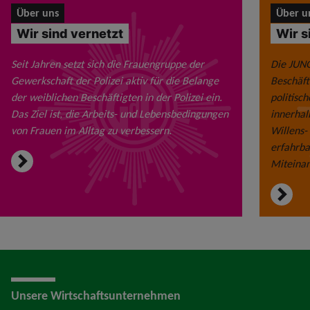
Über uns
Über u
Wir sind vernetzt
Wir s
Seit Jahren setzt sich die Frauengruppe der
Die JUN
Gewerkschaft der Polizei aktiv für die Belange
Beschäft
der weiblichen Beschäftigten in der Polizei ein.
politisc
Das Ziel ist, die Arbeits- und Lebensbedingungen
innerhal
von Frauen im Alltag zu verbessern.
Willens-
erfahrba
Miteinan
Unsere Wirtschaftsunternehmen