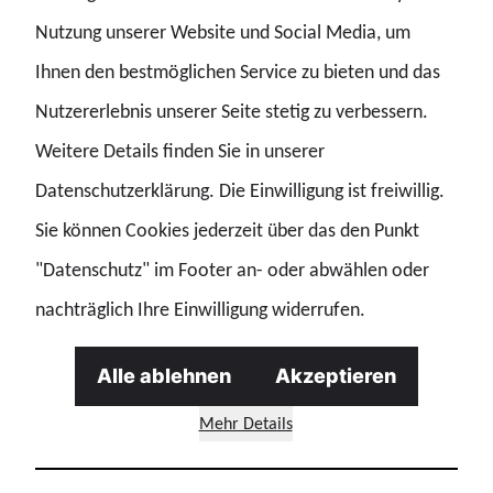
Nutzung unserer Website und Social Media, um
Ihnen den bestmöglichen Service zu bieten und das
24.07.2026
23.07.2026
Nutzererlebnis unserer Seite stetig zu verbessern.
Scharfe Kritik an
GdP begrüßt Einigung zur
Rentenplänen der
CSAM-
Weitere Details finden Sie in unserer
Bundesregierung - GdP-
Interimsverordnung –
Datenschutzerklärung. Die Einwilligung ist freiwillig.
Positionen zu
dauerhafte Lösung muss
Sozialstaatsdebatte
jetzt folgen
Sie können Cookies jederzeit über das den Punkt
Tarif
Beamtenpolitik
Cybersicherheit
"Datenschutz" im Footer an- oder abwählen oder
Digitalisierung
nachträglich Ihre Einwilligung widerrufen.
Bund
Bund
Alle ablehnen
Akzeptieren
Mehr Details