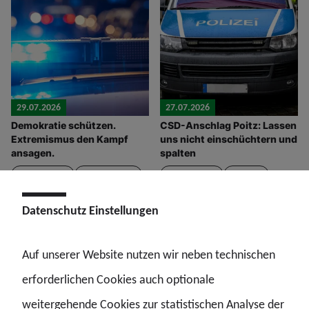
29.07.2026
27.07.2026
Demokratie schützen.
CSD-Anschlag Poitz: Lassen
Extremismus den Kampf
uns nicht einschüchtern und
ansagen.
spalten
Terrorismus
Extremismus
Terrorismus
Vielfalt
Bund
Bund
Datenschutz Einstellungen
Auf unserer Website nutzen wir neben technischen
erforderlichen Cookies auch optionale
weitergehende Cookies zur statistischen Analyse der