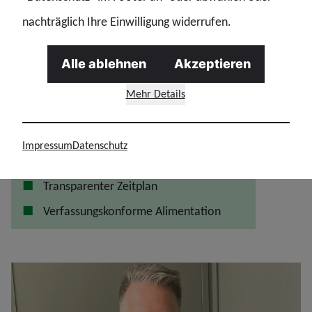
amtsangemessene Alimentation verfassungskonform
nachträglich Ihre Einwilligung widerrufen.
geregelt. Andere Länder handeln, Hamburg diskutiert“, so
Alle ablehnen
Akzeptieren
Osburg.
Mehr Details
Unsere Forderungen an den Senat:
Sofortiges Besoldungsanpassungsgesetz
Impressum
Datenschutz
Rückwirkende Auszahlung
Transparenter Zeitplan
Verfassungskonforme Alimentation