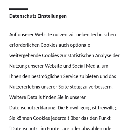
Gesetz noch einen Zeitplan. Das ist den Kolleginnen und
Datenschutz Einstellungen
Kollegen nicht mehr vermittelbar.“
Auf unserer Website nutzen wir neben technischen
erforderlichen Cookies auch optionale
Hamburg: Kein Gesetz. Keine Auszahlung. Kein
weitergehende Cookies zur statistischen Analyse der
Zeitplan.
Nutzung unserer Website und Social Media, um
Ihnen den bestmöglichen Service zu bieten und das
Verfassungsrechtliche Pflichten bleiben
Nutzererlebnis unserer Seite stetig zu verbessern.
unerfüllt
Weitere Details finden Sie in unserer
Andere Länder arbeiten bereits an der
Datenschutzerklärung. Die Einwilligung ist freiwillig.
amtsangemessenen Alimentation. Hamburg
Sie können Cookies jederzeit über das den Punkt
nicht. „Hamburg hat bis heute nicht einmal die
"Datenschutz" im Footer an- oder abwählen oder