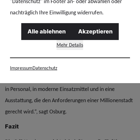
seine Polizei krisenfester, moderner und sichtbarer
"Datenschutz" im Footer an- oder abwählen oder
aufstellen. Ein Präsenzlicht kann ein Baustein sein – aber
nachträglich Ihre Einwilligung widerrufen.
eben nur einer.“
Alle ablehnen
Akzeptieren
Konsequente Investitionen bleiben notwendig
Mehr Details
Die GdP macht deutlich, dass technische Maßnahmen
allein nicht ausreichen. „Eine echte Zeitenwende gelingt
Impressum
Datenschutz
nur, wenn wir konsequent weiter investieren –
in Personal, in moderne Einsatzmittel und in eine
Ausstattung, die den Anforderungen einer Millionenstadt
gerecht wird.“, sagt Osburg.
Fazit