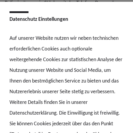
Polizeipräsenz ein Stück weit das Telefon. Dann müssen
die Menschen uns finden können – und wir sie. Ein
Datenschutz Einstellungen
Präsenzlicht kann in solchen Situationen ein echter
Vorteil sein.“, so Osburg.
Auf unserer Website nutzen wir neben technischen
erforderlichen Cookies auch optionale
weitergehende Cookies zur statistischen Analyse der
Ein Baustein einer sicherheitspolitischen
Nutzung unserer Website und Social Media, um
Zeitenwende
Ihnen den bestmöglichen Service zu bieten und das
Nutzererlebnis unserer Seite stetig zu verbessern.
Osburg ordnet die Debatte in einen größeren
Weitere Details finden Sie in unserer
sicherheitspolitischen Kontext ein. „Wir erleben eine
Datenschutzerklärung. Die Einwilligung ist freiwillig.
Zeitenwende in der Inneren Sicherheit. Hamburg muss
Sie können Cookies jederzeit über das den Punkt