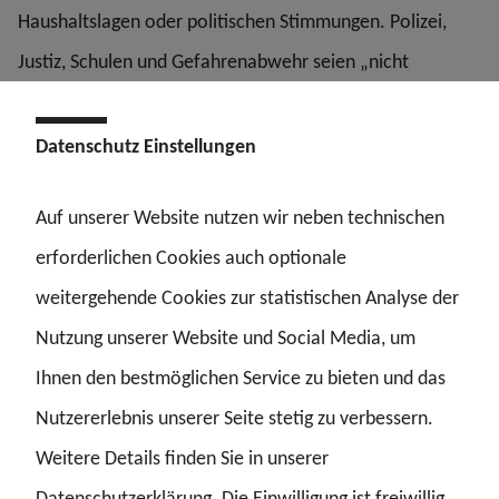
Haushaltslagen oder politischen Stimmungen. Polizei,
Justiz, Schulen und Gefahrenabwehr seien „nicht
disponibel“.
Datenschutz Einstellungen
Auf unserer Website nutzen wir neben technischen
Der öffentliche Dienst ist kein Unternehmen. Er
erforderlichen Cookies auch optionale
kann seine Aufgaben nicht einstellen, wenn sie
teuer oder personalintensiv sind
weitergehende Cookies zur statistischen Analyse der
Nutzung unserer Website und Social Media, um
Ihnen den bestmöglichen Service zu bieten und das
Osburg kritisiert, dass Teile der aktuellen
Nutzererlebnis unserer Seite stetig zu verbessern.
Berichterstattung diese Unterschiede bewusst
Weitere Details finden Sie in unserer
verwischten: „Wenn Beschäftigte des Staates als
Datenschutzerklärung. Die Einwilligung ist freiwillig.