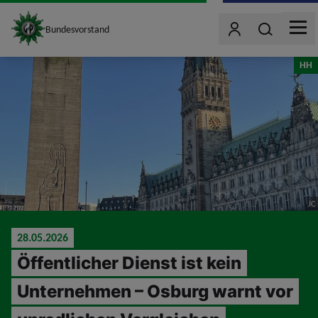
site_logo
Wonach such
Bundesvorstand
Benutzer
MEN
jumpToMain
HH
JC
28.05.2026
Öffentlicher Dienst ist kein
Unternehmen – Osburg warnt vor