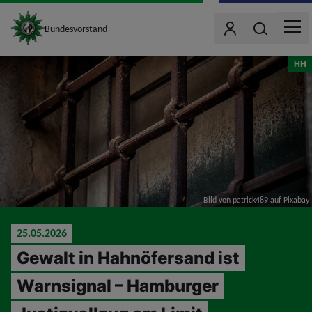
site_logo
Wonach such
Bundesvorstand
Benutzer
MEN
jumpToMain
HH
Bild von patrick489 auf Pixabay
25.05.2026
Gewalt in Hahnöfersand ist
Warnsignal – Hamburger