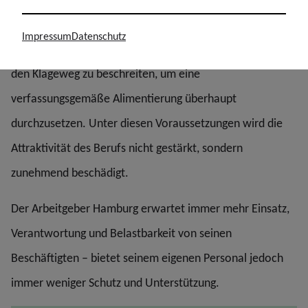
Beamtinnen und Beamten übertragen. Viele Kolleginnen
Impressum
Datenschutz
und Kollegen sehen sich daher seit Jahren gezwungen,
den Klageweg zu beschreiten, um eine
verfassungsgemäße Alimentierung überhaupt
durchzusetzen. Unter diesen Voraussetzungen wird die
Attraktivität des Berufs nicht gestärkt, sondern
zunehmend beschädigt.
Der Arbeitgeber Hamburg erwartet immer mehr Einsatz,
Verantwortung und Belastbarkeit von seinen
Beschäftigten – bietet seinem eigenen Personal jedoch
immer weniger Schutz und Unterstützung.