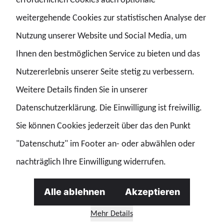
weitergehende Cookies zur statistischen Analyse der
Personeller Kahlschlag gefährdet die Sicherheit
Nutzung unserer Website und Social Media, um
Ihnen den bestmöglichen Service zu bieten und das
Nutzererlebnis unserer Seite stetig zu verbessern.
Wer ständig mehr Leistung fordert, muss auch für Schutz,
Weitere Details finden Sie in unserer
Wertschätzung und angemessene Arbeitsbedingungen
Datenschutzerklärung. Die Einwilligung ist freiwillig.
sorgen. Stattdessen erleben die Beschäftigten
Sie können Cookies jederzeit über das den Punkt
Sparmaßnahmen, fehlende Perspektiven und eine
"Datenschutz" im Footer an- oder abwählen oder
Besoldung, deren mangelnde Amtsangemessenheit
nachträglich Ihre Einwilligung widerrufen.
bereits durch Entscheidungen des
Bundesverfassungsgerichts festgestellt wurde.
Alle ablehnen
Akzeptieren
Dennoch hat die Freie und Hansestadt Hamburg diese
Mehr Details
Rechtsprechung bis heute nicht konsequent auf ihre