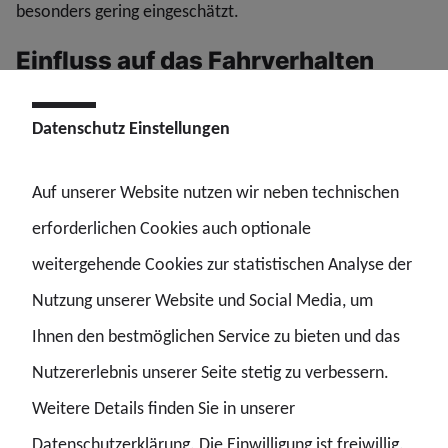
besonders gering eingeschätzt.
Einfluss auf das Fahrverhalten
Weniger als ein Drittel der Autofahrer (29 Prozent) gibt
Datenschutz Einstellungen
an, dass die Angst vor Sanktionen ihr Fahrverhalten stark
oder sehr stark beeinflusst. 28 Prozent haben nach einem
Auf unserer Website nutzen wir neben technischen
Regelverstoß und einer daraus resultierenden Sanktion
erforderlichen Cookies auch optionale
ihr Verhalten dauerhaft angepasst, 21 Prozent
weitergehende Cookies zur statistischen Analyse der
vorübergehend geändert. Gleichzeitig sprechen sich 52
Nutzung unserer Website und Social Media, um
Prozent für eine Verschärfung der Sanktionen aus,
Ihnen den bestmöglichen Service zu bieten und das
während 44 Prozent die derzeitigen Maßnahmen für
Nutzererlebnis unserer Seite stetig zu verbessern.
ausreichend halten.
Weitere Details finden Sie in unserer
Datenschutzerklärung. Die Einwilligung ist freiwillig.