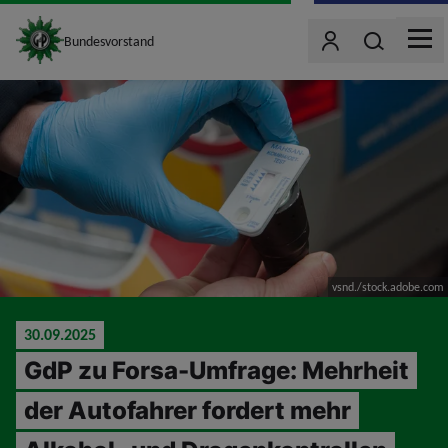
site_logo
Wonach such
Bundesvorstand
Benutzer
MEN
jumpToMain
vsnd./stock.adobe.com
30.09.2025
GdP zu Forsa-Umfrage: Mehrheit
der Autofahrer fordert mehr