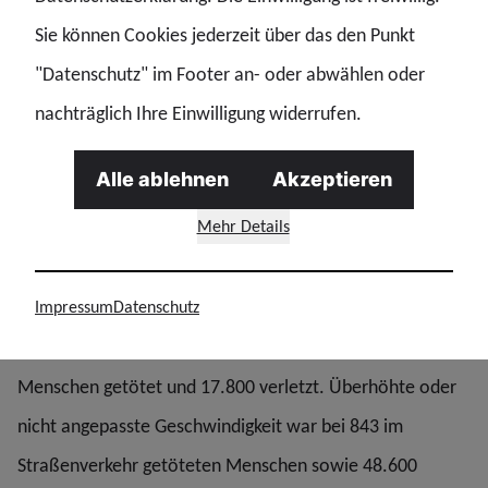
Kontrollen retten Menschenleben
Sie können Cookies jederzeit über das den Punkt
Der Präsident des Deutschen Verkehrssicherheitsrates
"Datenschutz" im Footer an- oder abwählen oder
(DVR), Manfred Wirsch, unterstreicht die Bedeutung
nachträglich Ihre Einwilligung widerrufen.
konsequenter Verkehrsüberwachung: „Die Bevölkerung
wünscht sich sichere Straßen und unterstützt
Alle ablehnen
Akzeptieren
Maßnahmen, die Verstöße sanktionieren. Aus gutem
Mehr Details
Grund: Kontrollen retten Menschenleben.”
Impressum
Datenschutz
2024 wurden laut Statistischem Bundesamt bei
Verkehrsunfällen im Zusammenhang mit Alkohol 198
Menschen getötet und 17.800 verletzt. Überhöhte oder
nicht angepasste Geschwindigkeit war bei 843 im
Straßenverkehr getöteten Menschen sowie 48.600