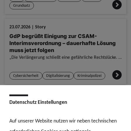
Grundsatz
23.07.2026 | Story
GdP begrüßt Einigung zur CSAM-
Interimsverordnung – dauerhafte Lösung
muss jetzt folgen
„Die Verlängerung schließt eine gefährliche Rechtslücke. Jetzt braucht Europa endlich einen langfristigen und praxistauglichen Rechtsrahmen.“ Die Gewerkschaft der Polizei (GdP) begrüßt die Einigung zw
Cybersicherheit
Digitalisierung
Kriminalpolizei
22.07.2026 | Story
Datenschutz Einstellungen
GdP zu eigenständigem KI-Hackerangriff
Poitz: Unüberhörbares Warnsignal
Auf unserer Website nutzen wir neben technischen
Wer jetzt Risiken der Künstlichen Intelligenz abstreite, ignoriere oder kleinrede, handele unverantwortlich und sei bereit, unkalkulierbaren Schaden zu riskieren. Als unüberhörbares Warnsignal bezeich