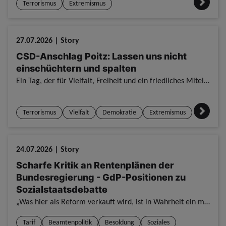
Terrorismus
Extremismus
27.07.2026 | Story
CSD-Anschlag Poitz: Lassen uns nicht
einschüchtern und spalten
Ein Tag, der für Vielfalt, Freiheit und ein friedliches Miteinander stand, wurde von Gewalt überschattet. Umso wichtiger sei es nun, „dass wir als Gesellschaft zusammenstehen und uns nicht auseinander
Terrorismus
Vielfalt
Demokratie
Extremismus
24.07.2026 | Story
Scharfe Kritik an Rentenplänen der
Bundesregierung - GdP-Positionen zu
Sozialstaatsdebatte
„Was hier als Reform verkauft wird, ist in Wahrheit ein massiver Angriff auf die Altersversorgung der Beschäftigten – und insbesondere auf diejenigen, die tagtäglich für die Sicherheit dieses Landes i
Tarif
Beamtenpolitik
Besoldung
Soziales