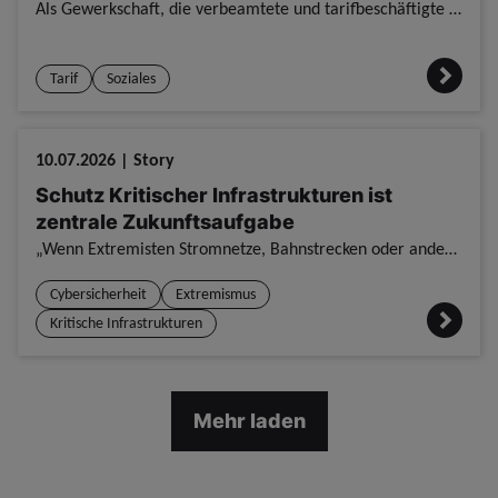
Als Gewerkschaft, die verbeamtete und tarifbeschäftigte Kolleginnen und Kollegen vertritt, sehen wir hier eine Schieflage, die vor allem unsere Tarifbeschäftigten belastet. Der Bundestag hat heute das
Tarif
Soziales
10.07.2026 | Story
Schutz Kritischer Infrastrukturen ist
zentrale Zukunftsaufgabe
„Wenn Extremisten Stromnetze, Bahnstrecken oder andere Kritische Infrastrukturen angreifen, gefährden sie Sicherheit und Versorgung von Millionen Menschen.“ Der Bundesvorsitzende der Gewerkschaft der
Cybersicherheit
Extremismus
Kritische Infrastrukturen
Mehr laden