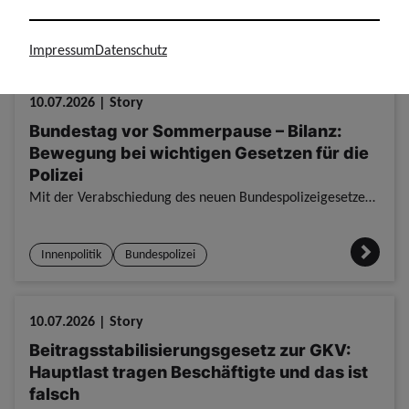
Internationales
Terrorismus
Extremismus
Impressum
Datenschutz
10.07.2026 | Story
Bundestag vor Sommerpause – Bilanz:
Bewegung bei wichtigen Gesetzen für die
Polizei
Mit der Verabschiedung des neuen Bundespolizeigesetzes im Bundestag sei ein zentraler Meilenstein erreicht worden. Nach mehr als drei Jahrzehnten werde die Bundespolizei mit zeitgemäßen Befugnissen au
Innenpolitik
Bundespolizei
10.07.2026 | Story
Beitragsstabilisierungsgesetz zur GKV:
Hauptlast tragen Beschäftigte und das ist
falsch