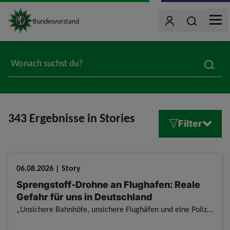
site_logo
Wonach such
Bundesvorstand
Benutzer
MEN
jumpToMain
searc
343 Ergebnisse in Stories
Filter
06.08.2026 | Story
Sprengstoff-Drohne an Flughafen: Reale
Gefahr für uns in Deutschland
„Unsichere Bahnhöfe, unsichere Flughäfen und eine Polizei, die um Geld, Gesetze und modernste Abwehrtechnik im großen Stil betteln muss, sind wirklich befremdlich.“ Der Fund einer mit Sprengstoff präp