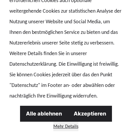
erforderlichen Cookies auch optionale
Cybersicherheit
Digitalisierung
Kriminalität
Kritische Infrastrukturen
weitergehende Cookies zur statistischen Analyse der
Nutzung unserer Website und Social Media, um
21.07.2026 | Story
Ihnen den bestmöglichen Service zu bieten und das
Alkoholverbote in Bahnhöfen muss die
Nutzererlebnis unserer Seite stetig zu verbessern.
Bahn durchsetzen
Weitere Details finden Sie in unserer
Betrachtet man die Gewalttaten gegenüber dem Zugpersonal, kommt man an einem Alkoholverbot in Zügen nicht vorbei. Und das muss dann auch für das Bordbistro gelten. Die Deutsche Bahn (DB) will dem Alko
Datenschutzerklärung. Die Einwilligung ist freiwillig.
Kriminalität
Sie können Cookies jederzeit über das den Punkt
"Datenschutz" im Footer an- oder abwählen oder
14.07.2026 | Story
nachträglich Ihre Einwilligung widerrufen.
Europol-Bericht: GdP warnt vor neuer
Generation digital radikalisierter
Alle ablehnen
Akzeptieren
Gewalttäter
„Der neue Terrorist sucht Gewalt, Aufmerksamkeit und Chaos.“ Der gestern veröffentlichte Europol-Bericht „EU Terrorism Situation and Trend Report (TE-SAT) 2026“ zeigt nach Auffassung der Gewerkschaft
Mehr Details