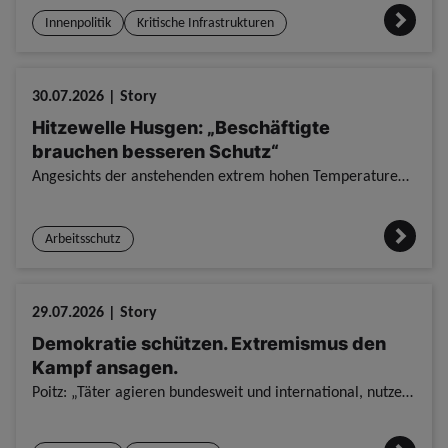
Innenpolitik
Kritische Infrastrukturen
30.07.2026 | Story
Hitzewelle Husgen: „Beschäftigte
brauchen besseren Schutz“
Angesichts der anstehenden extrem hohen Temperaturen mahnt die Gewerkschaft der Polizei (GdP) mehr Engagement der Dienstherren und Arbeitgeber an. Das für Arbeits- und Gesundheitsschutz zuständige Mit
Arbeitsschutz
29.07.2026 | Story
Demokratie schützen. Extremismus den
Kampf ansagen.
Poitz: „Täter agieren bundesweit und international, nutzen den virtuellen Raum und vernetzen sich über Länder- und Staatsgrenzen hinweg, Zuständigkeiten interessieren nicht. Teile unseres bewährten Fö